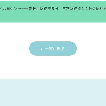
イル布引＞→→→新神戸駅徒歩５分 三宮駅徒歩１２分の便利
。
一覧に戻る